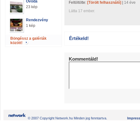
Óvoda
Feltöltötte:
[Törölt felhasználó]
|
14 éve
23 kép
Látta 17 ember.
Rendezvény
1 kép
Értékeld!
Böngéssz a galériák
között!
Kommentáld!
© 2007 Copyright Network.hu Minden jog fenntartva.
Impres