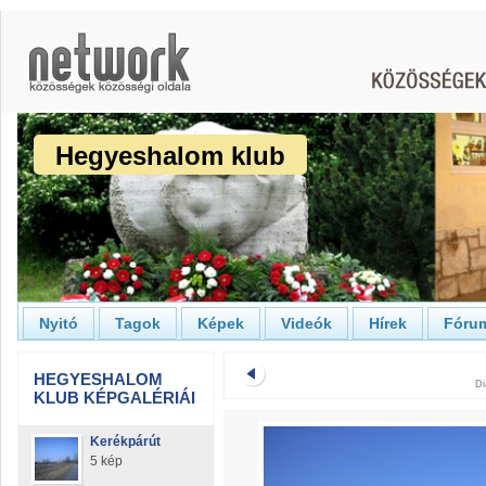
Hegyeshalom klub
Nyitó
Tagok
Képek
Videók
Hírek
Fóru
HEGYESHALOM
Di
KLUB KÉPGALÉRIÁI
Kerékpárút
5 kép