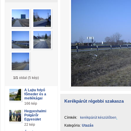
1/1
oldal (5 kép)
A Lajta folyó
főmeder és a
mellékágai
Kerékpárút régebbi szakasza
166 kép
Hegyeshalmi
Polgárőr
Címkék:
kerékpárút készülőben
Egyesület
22 kép
Kategória:
Utazás