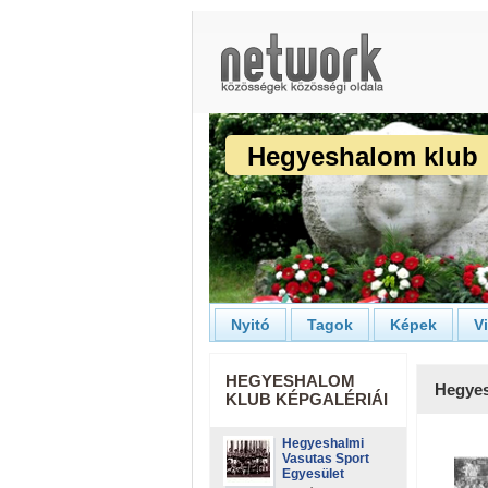
Hegyeshalom klub
Nyitó
Tagok
Képek
V
HEGYESHALOM
Hegyes
KLUB KÉPGALÉRIÁI
Hegyeshalmi
Vasutas Sport
Egyesület