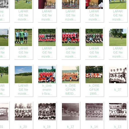
baj
LAFAR
LAFAR
LAFAR
LAFAR
LAFAR
k c
GE Ne
GE Ne
GE Ne
GE Ne
GE Ne
t...
mzetk...
mzetk...
mzetk...
mzetk...
mzetk...
FAR
LAFAR
LAFAR
LAFAR
LAFAR
LAFAR
 Ne
GE Ne
GE Ne
GE Ne
GE Ne
GE Ne
k...
mzetk...
mzetk...
mzetk...
mzetk...
mzetk...
FAR
LAFAR
k_Unb
k_ÖRE
k_ÖRE
 Ne
GE Ne
enann
GFIÚK
GFIÚK
k_37
k...
mzetk...
t-Sca...
WEID...
1995...
31
k_20
k_19
k_17
k_14
k_13