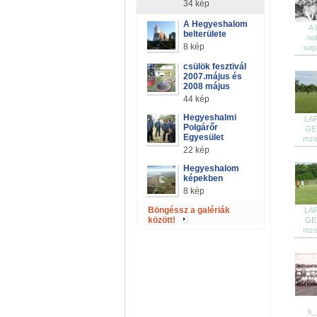
34 kép
A Hegyeshalom
A 
belterülete
no
8 kép
sapa
csülök fesztivál
2007.május és
2008 május
44 kép
Hegyeshalmi
LA
Polgárőr
GE
Egyesület
mzet
22 kép
Hegyeshalom
képekben
8 kép
Böngéssz a galériák
LA
között!
GE
mzet
k_