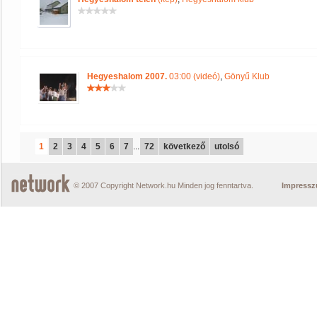
Hegyeshalom 2007.
03:00 (videó)
,
Gönyű Klub
1
2
3
4
5
6
7
...
72
következő
utolsó
© 2007 Copyright Network.hu Minden jog fenntartva.
Impress