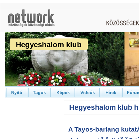
Hegyeshalom klub
Nyitó
Tagok
Képek
Videók
Hírek
Fóru
Hegyeshalom klub hí
A Tayos-barlang kutat